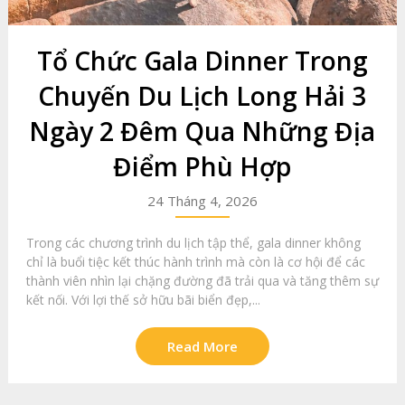
Tổ Chức Gala Dinner Trong
Chuyến Du Lịch Long Hải 3
Ngày 2 Đêm Qua Những Địa
Điểm Phù Hợp
24 Tháng 4, 2026
Trong các chương trình du lịch tập thể, gala dinner không
chỉ là buổi tiệc kết thúc hành trình mà còn là cơ hội để các
thành viên nhìn lại chặng đường đã trải qua và tăng thêm sự
kết nối. Với lợi thế sở hữu bãi biển đẹp,...
Read More