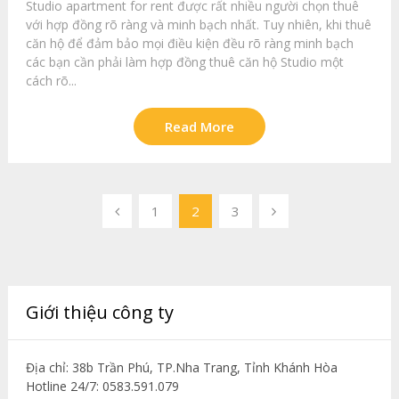
Studio apartment for rent được rất nhiều người chọn thuê
với hợp đồng rõ ràng và minh bạch nhất. Tuy nhiên, khi thuê
căn hộ để đảm bảo mọi điều kiện đều rõ ràng minh bạch
các bạn cần phải làm hợp đồng thuê căn hộ Studio một
cách rõ...
Read More
Phân
1
2
3
trang
bài
viết
Giới thiệu công ty
Địa chỉ: 38b Trần Phú, TP.Nha Trang, Tỉnh Khánh Hòa
Hotline 24/7: 0583.591.079