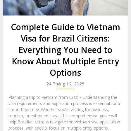
Complete Guide to Vietnam
Visa for Brazil Citizens:
Everything You Need to
Know About Multiple Entry
Options
24 Tháng 12, 2025
Planning a trip to Vietnam from Brazil? Understanding the
visa requirements and application process is essential for a
smooth journey. Whether you’re visiting for business,
tourism, or extended stays, this comprehensive guide will
help Brazilian citizens navigate the Vietnam visa application
process, with special focus on multiple entry options...