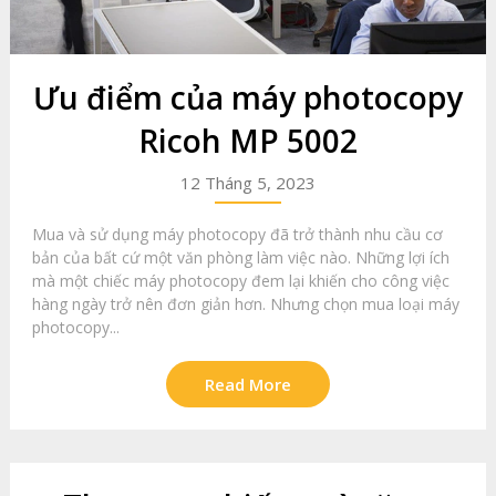
Ưu điểm của máy photocopy
Ricoh MP 5002
12 Tháng 5, 2023
Mua và sử dụng máy photocopy đã trở thành nhu cầu cơ
bản của bất cứ một văn phòng làm việc nào. Những lợi ích
mà một chiếc máy photocopy đem lại khiến cho công việc
hàng ngày trở nên đơn giản hơn. Nhưng chọn mua loại máy
photocopy...
Read More