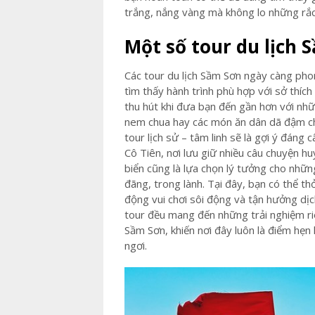
trắng, nắng vàng mà không lo những rắc 
Một số tour du lịch 
Các tour du lịch Sầm Sơn ngày càng pho
tìm thấy hành trình phù hợp với sở thíc
thu hút khi đưa bạn đến gần hơn với nhữ
nem chua hay các món ăn dân dã đậm chấ
tour lịch sử – tâm linh sẽ là gợi ý đán
Cô Tiên, nơi lưu giữ nhiều câu chuyện h
biển cũng là lựa chọn lý tưởng cho nhữ
đãng, trong lành. Tại đây, bạn có thể t
động vui chơi sôi động và tận hưởng dịch 
tour đều mang đến những trải nghiệm ri
Sầm Sơn, khiến nơi đây luôn là điểm hẹ
ngơi.