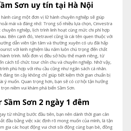
Sầm Sơn uy tín tại Hà Nội
g hành cùng một đơn vị lữ hành chuyên nghiệp sẽ giúp
oải mái và đáng nhớ. Trong số nhiều lựa chọn, Cinvestra
chuyên nghiệp, lịch trình linh hoạt cùng mức chi phí hợp
au. Bên cạnh đó, Vietravel cũng là cái tên quen thuộc với
 hướng dẫn viên tận tâm và thường xuyên có ưu đãi hấp
ourist với kinh nghiệm lâu năm luôn chú trọng đến chất
 hành trình. Mỗi đơn vị đều sở hữu thế mạnh riêng, từ
đến cách tổ chức tour chỉn chu và chuyên nghiệp. Nhờ vậy,
trình phù hợp với nhu cầu cũng như ngân sách cá nhân.
đáng tin cậy không chỉ giúp tiết kiệm thời gian chuẩn bị
oài ý muốn. Quan trọng hơn, bạn sẽ có cơ hội tận hưởng
 trọn niềm vui khám phá biển Sầm Sơn.
ur Sầm Sơn 2 ngày 1 đêm
ay từ những bước đầu tiên, bạn nên dành thời gian cân
bắt đầu bằng việc xác định rõ mong muốn của mình, là tận
am gia các hoạt động vui chơi sôi động cùng bạn bè, đồng