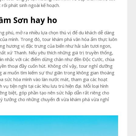
rối phát sinh ngoài kế hoạch.
Sầm Sơn hay ho
ng phú, mở ra nhiều lựa chọn thú vị để du khách dễ dàng
h của mình. Trong đó, tour khám phá văn hóa ẩm thực luôn
ng hương vị đặc trưng của biển như hải sản tươi ngon,
t xứ Thanh. Nếu yêu thích những giá trị truyền thống,
g cân nhắc với các điểm dừng chân như đền Độc Cước, chùa
uyền thoại đầy cuốn hút. Không chỉ vậy, tour nghỉ dưỡng
ng ai muốn tìm kiếm sự thư giãn trong không gian thoáng
hỏa sức hòa mình vào làn nước mát, tham gia các hoạt
vụ tiện nghi tại các khu lưu trú hiện đại. Mỗi loại hình
êng biệt, góp phần tạo nên sức hấp dẫn rất riêng cho
n lý tưởng cho những chuyến đi vừa khám phá vừa nghỉ