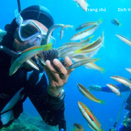
Trang chủ
Dịch V
Xanh
ặn Biển Xanh