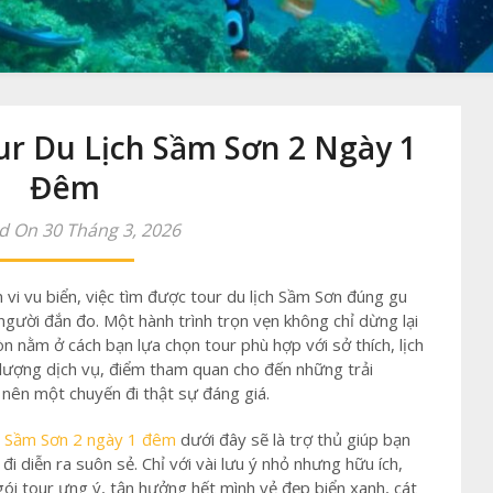
r Du Lịch Sầm Sơn 2 Ngày 1
Đêm
d On 30 Tháng 3, 2026
vi vu biển, việc tìm được tour du lịch Sầm Sơn đúng gu
u người đắn đo. Một hành trình trọn vẹn không chỉ dừng lại
òn nằm ở cách bạn lựa chọn tour phù hợp với sở thích, lịch
 lượng dịch vụ, điểm tham quan cho đến những trải
 nên một chuyến đi thật sự đáng giá.
r Sầm Sơn 2 ngày 1 đêm
dưới đây sẽ là trợ thủ giúp bạn
i diễn ra suôn sẻ. Chỉ với vài lưu ý nhỏ nhưng hữu ích,
ói tour ưng ý, tận hưởng hết mình vẻ đẹp biển xanh, cát