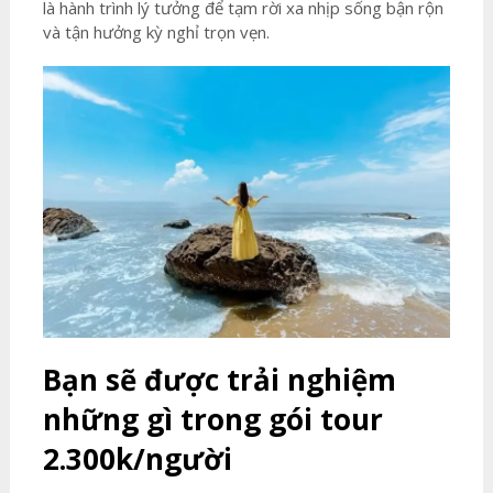
là hành trình lý tưởng để tạm rời xa nhịp sống bận rộn
và tận hưởng kỳ nghỉ trọn vẹn.
Bạn sẽ được trải nghiệm
những gì trong gói tour
2.300k/người