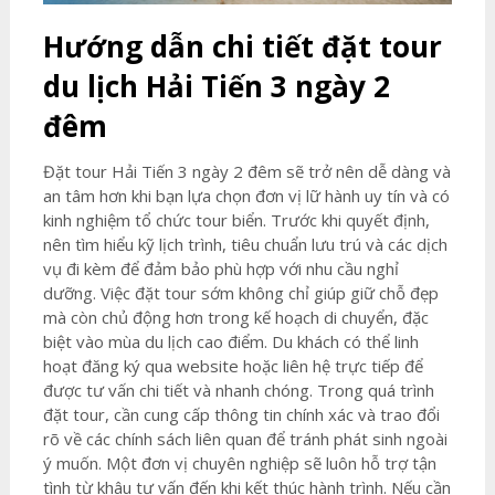
Hướng dẫn chi tiết đặt tour
du lịch Hải Tiến 3 ngày 2
đêm
Đặt tour Hải Tiến 3 ngày 2 đêm sẽ trở nên dễ dàng và
an tâm hơn khi bạn lựa chọn đơn vị lữ hành uy tín và có
kinh nghiệm tổ chức tour biển. Trước khi quyết định,
nên tìm hiểu kỹ lịch trình, tiêu chuẩn lưu trú và các dịch
vụ đi kèm để đảm bảo phù hợp với nhu cầu nghỉ
dưỡng. Việc đặt tour sớm không chỉ giúp giữ chỗ đẹp
mà còn chủ động hơn trong kế hoạch di chuyển, đặc
biệt vào mùa du lịch cao điểm. Du khách có thể linh
hoạt đăng ký qua website hoặc liên hệ trực tiếp để
được tư vấn chi tiết và nhanh chóng. Trong quá trình
đặt tour, cần cung cấp thông tin chính xác và trao đổi
rõ về các chính sách liên quan để tránh phát sinh ngoài
ý muốn. Một đơn vị chuyên nghiệp sẽ luôn hỗ trợ tận
tình từ khâu tư vấn đến khi kết thúc hành trình. Nếu cần