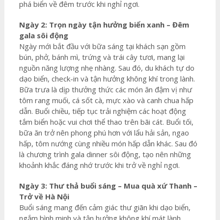
phá biển về đêm trước khi nghỉ ngơi.
Ngày 2: Trọn ngày tận hưởng biển xanh – Đêm
gala sôi động
Ngày mới bắt đầu với bữa sáng tại khách sạn gồm
bún, phở, bánh mì, trứng và trái cây tươi, mang lại
nguồn năng lượng nhẹ nhàng. Sau đó, du khách tự do
dạo biển, check-in và tận hưởng không khí trong lành.
Bữa trưa là dịp thưởng thức các món ăn đậm vị như
tôm rang muối, cá sốt cà, mực xào và canh chua hấp
dẫn. Buổi chiều, tiếp tục trải nghiệm các hoạt động
tắm biển hoặc vui chơi thể thao trên bãi cát. Buổi tối,
bữa ăn trở nên phong phú hơn với lẩu hải sản, ngao
hấp, tôm nướng cùng nhiều món hấp dẫn khác. Sau đó
là chương trình gala dinner sôi động, tạo nên những
khoảnh khắc đáng nhớ trước khi trở về nghỉ ngơi.
Ngày 3: Thư thả buổi sáng – Mua quà xứ Thanh –
Trở về Hà Nội
Buổi sáng mang đến cảm giác thư giãn khi dạo biển,
ngắm bình minh và tận hưởng không khí mát lành