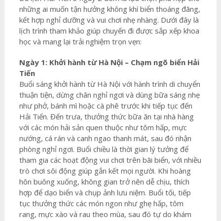
những ai muốn tận hưởng không khí biển thoáng đãng,
kết hợp nghỉ dưỡng và vui chơi nhẹ nhàng. Dưới đây là
lịch trình tham khảo giúp chuyến đi được sắp xếp khoa
học và mang lại trải nghiệm trọn vẹn:
Ngày 1: Khởi hành từ Hà Nội – Chạm ngõ biển Hải
Tiến
Buổi sáng khởi hành từ Hà Nội với hành trình di chuyển
thuận tiện, dừng chân nghỉ ngơi và dùng bữa sáng nhẹ
như phở, bánh mì hoặc cà phê trước khi tiếp tục đến
Hải Tiến. Đến trưa, thưởng thức bữa ăn tại nhà hàng
với các món hải sản quen thuộc như tôm hấp, mực
nướng, cá rán và canh ngao thanh mát, sau đó nhận
phòng nghỉ ngơi. Buổi chiều là thời gian lý tưởng để
tham gia các hoạt động vui chơi trên bãi biển, với nhiều
trò chơi sôi động giúp gắn kết mọi người. Khi hoàng
hôn buông xuống, không gian trở nên dễ chịu, thích
hợp để dạo biển và chụp ảnh lưu niệm. Buổi tối, tiếp
tục thưởng thức các món ngon như ghẹ hấp, tôm
rang, mực xào và rau theo mùa, sau đó tự do khám