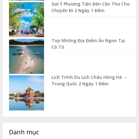
Gợi Ý Phương Tiện Đến Cần Thơ Cho
Chuyến Đi 2 Ngày 1 Đêm
Top Những Địa Điểm Ăn Ngon Tại
Cô Tô
Lịch Trình Du Lịch Châu Hồng Hà –
Trung Quốc 2 Ngày 1 Đêm
Danh mục