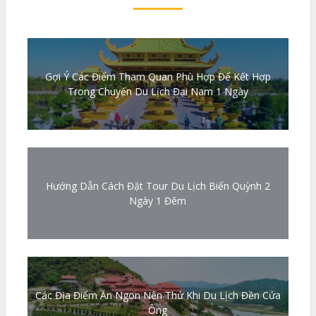
Gợi Ý Các Điểm Tham Quan Phù Hợp Để Kết Hợp
Trong Chuyến Du Lịch Đại Nam 1 Ngày
Hướng Dẫn Cách Đặt Tour Du Lịch Biển Quỳnh 2
Ngày 1 Đêm
Các Địa Điểm Ăn Ngon Nên Thử Khi Du Lịch Đền Cửa
Ông