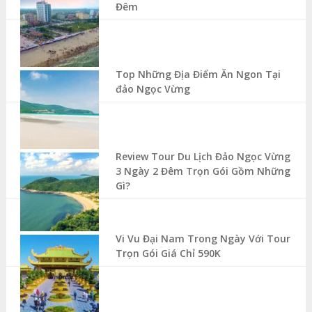
Đêm
Top Những Địa Điểm Ăn Ngon Tại
đảo Ngọc Vừng
Review Tour Du Lịch Đảo Ngọc Vừng
3 Ngày 2 Đêm Trọn Gói Gồm Những
Gì?
Vi Vu Đại Nam Trong Ngày Với Tour
Trọn Gói Giá Chỉ 590K