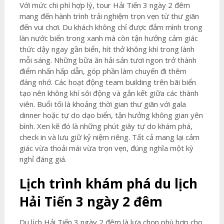
Với mức chi phí hợp lý, tour Hải Tiến 3 ngày 2 đêm
mang đến hành trình trải nghiệm trọn vẹn từ thư giãn
đến vui chơi. Du khách không chỉ được đắm mình trong
làn nước biển trong xanh mà còn tận hưởng cảm giác
thức dậy ngay gần biển, hít thở không khí trong lành
mỗi sáng. Những bữa ăn hải sản tươi ngon trở thành
điểm nhấn hấp dẫn, góp phần làm chuyến đi thêm
đáng nhớ. Các hoạt động team building trên bãi biển
tạo nên không khí sôi động và gắn kết giữa các thành
viên. Buổi tối là khoảng thời gian thư giãn với gala
dinner hoặc tự do dạo biển, tận hưởng không gian yên
bình. Xen kẽ đó là những phút giây tự do khám phá,
check in và lưu giữ kỷ niệm riêng. Tất cả mang lại cảm
giác vừa thoải mái vừa trọn vẹn, đúng nghĩa một kỳ
nghỉ đáng giá.
Lịch trình khám phá du lịch
Hải Tiến 3 ngày 2 đêm
Du lịch Hải Tiến 3 ngày 2 đêm là lựa chọn phù hợp cho