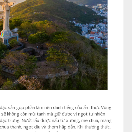
 đặc sản góp phần làm nên danh tiếng của ẩm thực Vũng
ỹ sẽ không còn mùi tanh mà giữ được vị ngọt tự nhiên
n đặc trưng. Nước lẩu được nấu từ xương, me chua, măng
ị chua thanh, ngọt dịu và thơm hấp dẫn. Khi thưởng thức,