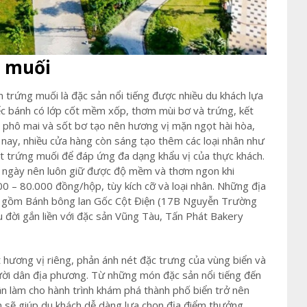
g muối
 trứng muối là đặc sản nổi tiếng được nhiều du khách lựa
ếc bánh có lớp cốt mềm xốp, thơm mùi bơ và trứng, kết
 phô mai và sốt bơ tạo nên hương vị mặn ngọt hài hòa,
 nay, nhiều cửa hàng còn sáng tạo thêm các loại nhân như
ốt trứng muối để đáp ứng đa dạng khẩu vị của thực khách.
 ngày nên luôn giữ được độ mềm và thơm ngon khi
0 – 80.000 đồng/hộp, tùy kích cỡ và loại nhân. Những địa
ởng gồm Bánh bông lan Gốc Cột Điện (17B Nguyễn Trường
 đời gắn liền với đặc sản Vũng Tàu, Tấn Phát Bakery
hương vị riêng, phản ánh nét đặc trưng của vùng biển và
ười dân địa phương. Từ những món đặc sản nổi tiếng đến
ần làm cho hành trình khám phá thành phố biển trở nên
 sẽ giúp du khách dễ dàng lựa chọn địa điểm thưởng