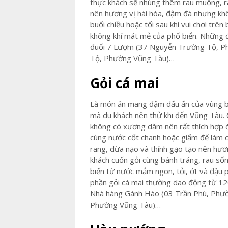
thực khách sẽ nhúng thêm rau muống, ra
nên hương vị hài hòa, đậm đà nhưng kh
buổi chiều hoặc tối sau khi vui chơi trê
không khí mát mẻ của phố biển. Những đ
đuối 7 Lượm (37 Nguyễn Trường Tộ, Ph
Tộ, Phường Vũng Tàu)…
Gỏi cá mai
Là món ăn mang đậm dấu ấn của vùng bi
mà du khách nên thử khi đến Vũng Tàu. C
không có xương dăm nên rất thích hợp để
cùng nước cốt chanh hoặc giấm để làm ch
rang, dừa nạo và thính gạo tạo nên hươn
khách cuốn gỏi cùng bánh tráng, rau số
biến từ nước mắm ngon, tỏi, ớt và đậu 
phần gỏi cá mai thường dao động từ 12
Nhà hàng Gành Hào (03 Trần Phú, Phườ
Phường Vũng Tàu)…