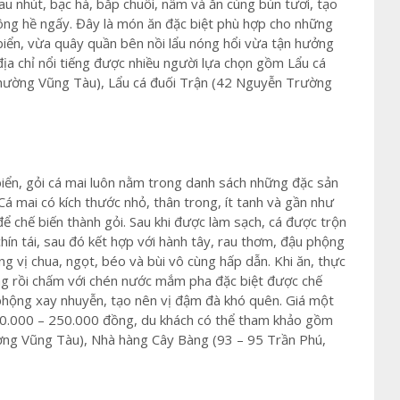
u nhút, bạc hà, bắp chuối, nấm và ăn cùng bún tươi, tạo
ông hề ngấy. Đây là món ăn đặc biệt phù hợp cho những
n biển, vừa quây quần bên nồi lẩu nóng hổi vừa tận hưởng
ịa chỉ nổi tiếng được nhiều người lựa chọn gồm Lẩu cá
ường Vũng Tàu), Lẩu cá đuối Trận (42 Nguyễn Trường
ển, gỏi cá mai luôn nằm trong danh sách những đặc sản
á mai có kích thước nhỏ, thân trong, ít tanh và gần như
 chế biến thành gỏi. Sau khi được làm sạch, cá được trộn
ín tái, sau đó kết hợp với hành tây, rau thơm, đậu phộng
g vị chua, ngọt, béo và bùi vô cùng hấp dẫn. Khi ăn, thực
ng rồi chấm với chén nước mắm pha đặc biệt được chế
phộng xay nhuyễn, tạo nên vị đậm đà khó quên. Giá một
0.000 – 250.000 đồng, du khách có thể tham khảo gồm
ng Vũng Tàu), Nhà hàng Cây Bàng (93 – 95 Trần Phú,