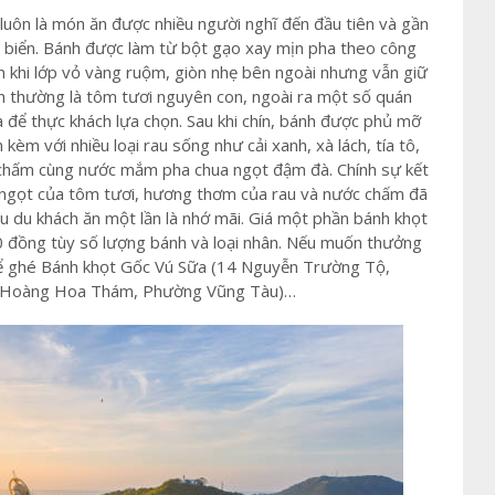
uôn là món ăn được nhiều người nghĩ đến đầu tiên và gần
 biển. Bánh được làm từ bột gạo xay mịn pha theo công
n khi lớp vỏ vàng ruộm, giòn nhẹ bên ngoài nhưng vẫn giữ
thường là tôm tươi nguyên con, ngoài ra một số quán
để thực khách lựa chọn. Sau khi chín, bánh được phủ mỡ
kèm với nhiều loại rau sống như cải xanh, xà lách, tía tô,
 chấm cùng nước mắm pha chua ngọt đậm đà. Chính sự kết
ị ngọt của tôm tươi, hương thơm của rau và nước chấm đã
ều du khách ăn một lần là nhớ mãi. Giá một phần bánh khọt
 đồng tùy số lượng bánh và loại nhân. Nếu muốn thưởng
thể ghé Bánh khọt Gốc Vú Sữa (14 Nguyễn Trường Tộ,
1 Hoàng Hoa Thám, Phường Vũng Tàu)…