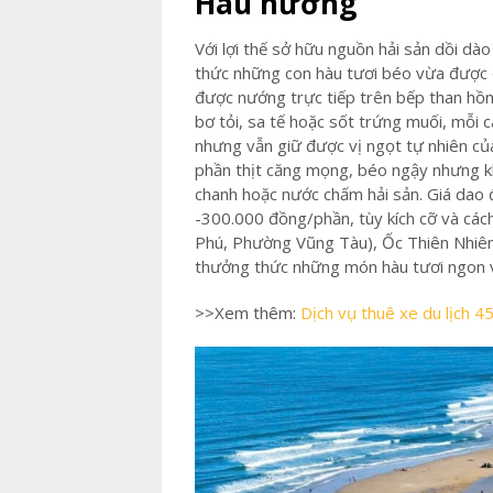
Hàu nướng
Với lợi thế sở hữu nguồn hải sản dồi d
thức những con hàu tươi béo vừa được đ
được nướng trực tiếp trên bếp than hồn
bơ tỏi, sa tế hoặc sốt trứng muối, mỗi
nhưng vẫn giữ được vị ngọt tự nhiên của
phần thịt căng mọng, béo ngậy nhưng kh
chanh hoặc nước chấm hải sản. Giá dao
-300.000 đồng/phần, tùy kích cỡ và các
Phú, Phường Vũng Tàu), Ốc Thiên Nhiê
thưởng thức những món hàu tươi ngon v
>>Xem thêm:
Dịch vụ thuê xe du lịch 4