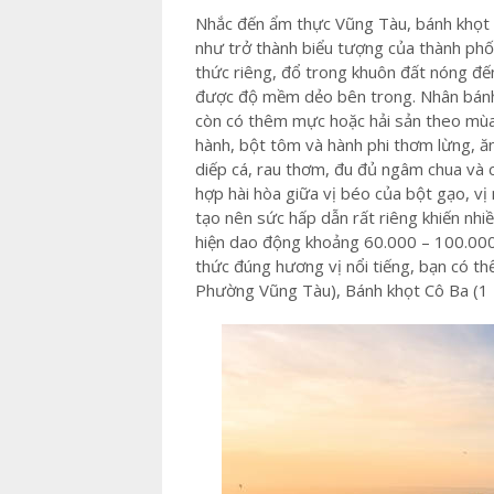
Nhắc đến ẩm thực Vũng Tàu, bánh khọt l
như trở thành biểu tượng của thành phố
thức riêng, đổ trong khuôn đất nóng đế
được độ mềm dẻo bên trong. Nhân bánh 
còn có thêm mực hoặc hải sản theo mùa 
hành, bột tôm và hành phi thơm lừng, ăn 
diếp cá, rau thơm, đu đủ ngâm chua và
hợp hài hòa giữa vị béo của bột gạo, v
tạo nên sức hấp dẫn rất riêng khiến nhi
hiện dao động khoảng 60.000 – 100.000
thức đúng hương vị nổi tiếng, bạn có 
Phường Vũng Tàu), Bánh khọt Cô Ba (