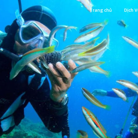
Trang chủ
Dịch V
Xanh
ặn Biển Xanh