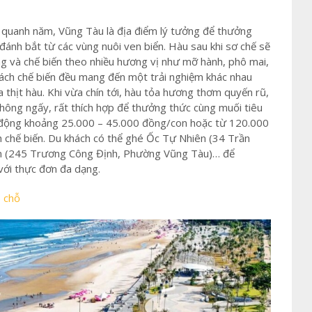
ào quanh năm, Vũng Tàu là địa điểm lý tưởng để thưởng
ánh bắt từ các vùng nuôi ven biển. Hàu sau khi sơ chế sẽ
g và chế biến theo nhiều hương vị như mỡ hành, phô mai,
 cách chế biến đều mang đến một trải nghiệm khác nhau
 thịt hàu. Khi vừa chín tới, hàu tỏa hương thơm quyến rũ,
ông ngấy, rất thích hợp để thưởng thức cùng muối tiêu
 động khoảng 25.000 – 45.000 đồng/con hoặc từ 120.000
h chế biến. Du khách có thể ghé Ốc Tự Nhiên (34 Trần
n (245 Trương Công Định, Phường Vũng Tàu)… để
ới thực đơn đa dạng.
5 chỗ