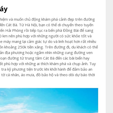
máy
 nghiệm và muốn chủ động khám phá cảnh đẹp trên đường
 đến Cát Bà. Từ Hà Nội, bạn có thể di chuyển theo tuyến
đến Hải Phòng rồi tiếp tục ra bến phà Đồng Bài để sang
 km nên phù hợp với những người có sức khỏe tốt và
e máy mang lại cảm giác tự do và linh hoạt hơn rất nhiều
tốn khoảng 250k tiền xăng. Trên đường đi, du khách có thể
 sản địa phương hoặc ngắm nhìn những cung đường ven
 đoạn đường từ trung tâm Cát Bà đến các bãi biển hay
ất phù hợp với những ai thích khám phá và chụp ảnh. Tuy
m tra kỹ phương tiện trước khi khởi hành để đảm bảo an
y tờ cá nhân, áo mưa, đồ bảo hộ và theo dõi dự báo thời