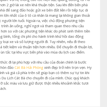
ơn 2 giờ lái xe nên khá thuận tiện. Sau khi đến bến phà
hà để sang đảo hoặc gửi xe bên đất liền rồi tiếp tục di
m lớn nhất của ô tô cá nhân là mang lại không gian thoải
c người lớn tuổi. Ngoài ra, việc chủ động phương tiện
 trình ăn uống, nghỉ ngơi và tham quan theo nhu cầu
o hơn so với các phương tiện khác do phát sinh thêm tiền
g bình, tổng chi phí cho hành trình khứ hồi dao động
loại xe và số lượng người đi. Tuy nhiên, nếu đi theo
á tiết kiệm và thuận tiện hơn nhiều. Để chuyến đi thuận lợi,
ùn tắc tại khu vực bến phà vào mùa du lịch cao điểm.
thức đi lại phù hợp với nhu cầu của đoàn chính là bước
á hòn đảo
Cát Bà Hải Phòng
xinh đẹp trở nên trọn vẹn. Hy
ình và giá cả phía trên sẽ giúp bạn có thêm sự tự tin khi
Du Lịch Cát Bà cho chuyến đi của mình. Chúc quý khách
rỡ sắc màu và lưu giữ được thật nhiều khoảnh khắc tươi
ách.