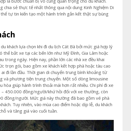
 hợp là bước chuẩn bị vô cùng quan trọng cho du khách.
g chia sẻ thực tế nhất thông qua nội dung Kinh Nghiệm Di
thể tự tin kiến tạo một hành trình gắn kết thật sự bùng
hách
du khách lựa chọn khi đi du lịch Cát Bà bởi mức giá hợp lý
có thể bắt xe tại các bến lớn như Mỹ Đình, Gia Lâm hoặc
u trong ngày. Hiện nay, phần lớn các nhà xe đều khai
hức trọn gói, bao gồm xe khách kết hợp phà hoặc tàu cao
ai đi lần đầu. Thời gian di chuyển trung bình khoảng từ
ông và phương tiện trung chuyển. Một số dòng limousine
u hòa giúp hành trình thoải mái hơn rất nhiều. Chi phí đi xe
 – 450.000 đồng/người/khứ hồi đối với xe thường, còn
000 đồng/người. Mức giá này thường đã bao gồm vé phà
 khách. Tuy nhiên, vào mùa cao điểm hoặc dịp lễ, du khách
chỗ và tăng giá vào cuối tuần.