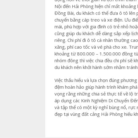
Nội đến Hải Phòng hiện chỉ mất khoảng h
Đồng Bài, du khách có thể đưa ô tô lên p
chuyển bằng cáp treo và xe điện. Ưu điể
mái, phù hợp với gia đình có trẻ nhỏ hoặ
cũng giúp du khách dễ dàng sắp xếp lịch
riêng. Chi phí đi ô tô cá nhân thường ca
xăng, phí cao tốc và vé phà cho xe. Trun
khoảng từ 800.000 – 1.500.000 đồng tùy 
nhóm đông thì việc chia đều chi phí sẽ kh
du khách nên khởi hành sớm nhằm tránh 
Việc thấu hiểu và lựa chọn đúng phương 
đệm hoàn hảo giúp hành trình khám ph
vọng rằng những chia sẻ thực tế về lộ tr
áp dụng các Kinh Nghiệm Di Chuyển Đến 
và tập thể có một kỳ nghỉ bùng nổ, rực 
đẹp tại vùng đất cảng Hải Phòng hiếu kh