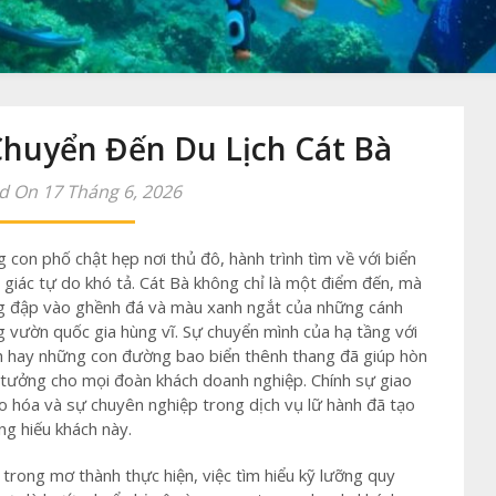
huyển Đến Du Lịch Cát Bà
d On 17 Tháng 6, 2026
 con phố chật hẹp nơi thủ đô, hành trình tìm về với biển
 giác tự do khó tả. Cát Bà không chỉ là một điểm đến, mà
óng đập vào ghềnh đá và màu xanh ngắt của những cánh
g vườn quốc gia hùng vĩ. Sự chuyển mình của hạ tầng với
nh hay những con đường bao biển thênh thang đã giúp hòn
 tưởng cho mọi đoàn khách doanh nghiệp. Chính sự giao
o hóa và sự chuyên nghiệp trong dịch vụ lữ hành đã tạo
ng hiếu khách này.
trong mơ thành thực hiện, việc tìm hiểu kỹ lưỡng quy