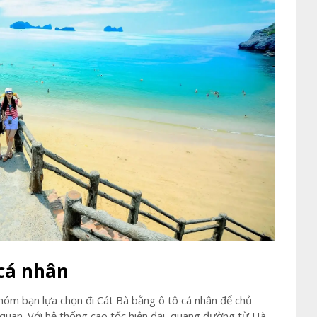
 cá nhân
hóm bạn lựa chọn đi Cát Bà bằng ô tô cá nhân để chủ
m quan. Với hệ thống cao tốc hiện đại, quãng đường từ Hà