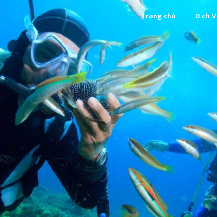
Trang chủ
Dịch V
Xanh
ặn Biển Xanh