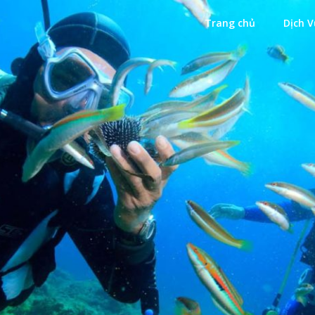
Trang chủ
Dịch V
Xanh
ặn Biển Xanh