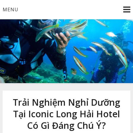
Skip
MENU
to
content
Công Ty TNHH Dịch Vụ Lặn Biển Xanh
Dịch Vụ Lặn Biển Xanh
Trải Nghiệm Nghỉ Dưỡng
Tại Iconic Long Hải Hotel
Có Gì Đáng Chú Ý?