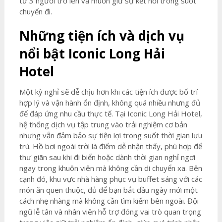
từ 3 người trở lên và muốn giữ sự kết nối trong suốt
chuyến đi.
Những tiện ích và dịch vụ
nổi bật
Iconic Long Hải
Hotel
Một kỳ nghỉ sẽ dễ chịu hơn khi các tiện ích được bố trí
hợp lý và vận hành ổn định, không quá nhiều nhưng đủ
để đáp ứng nhu cầu thực tế. Tại Iconic Long Hải Hotel,
hệ thống dịch vụ tập trung vào trải nghiệm cơ bản
nhưng vẫn đảm bảo sự tiện lợi trong suốt thời gian lưu
trú. Hồ bơi ngoài trời là điểm dễ nhận thấy, phù hợp để
thư giãn sau khi đi biển hoặc dành thời gian nghỉ ngơi
ngay trong khuôn viên mà không cần di chuyển xa. Bên
cạnh đó, khu vực nhà hàng phục vụ buffet sáng với các
món ăn quen thuộc, đủ để bạn bắt đầu ngày mới một
cách nhẹ nhàng mà không cần tìm kiếm bên ngoài. Đội
ngũ lễ tân và nhân viên hỗ trợ đóng vai trò quan trọng