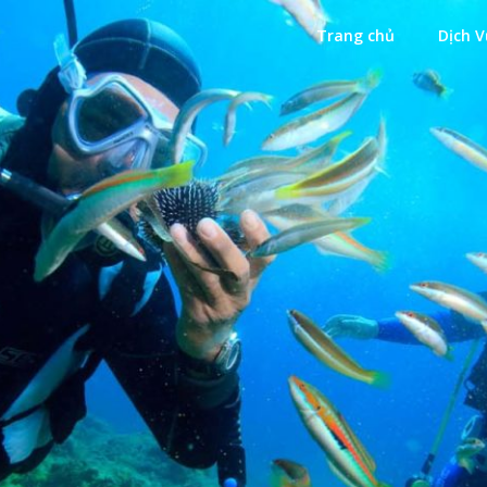
Trang chủ
Dịch V
Xanh
ặn Biển Xanh