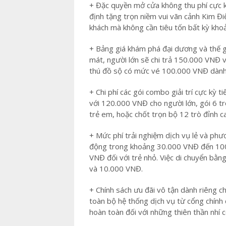
+ Đặc quyền mở cửa không thu phí cực k
định tặng trọn niềm vui vãn cảnh Kim Đ
khách mà không cần tiêu tốn bất kỳ khoả
+ Bảng giá khám phá đại dương và thế 
mát, người lớn sẽ chi trả 150.000 VNĐ
thú đồ sộ có mức vé 100.000 VNĐ dành 
+ Chi phí các gói combo giải trí cực kỳ t
với 120.000 VNĐ cho người lớn, gói 6 
trẻ em, hoặc chốt trọn bộ 12 trò đỉnh
+ Mức phí trải nghiệm dịch vụ lẻ và phư
động trong khoảng 30.000 VNĐ đến 10
VNĐ đối với trẻ nhỏ. Việc di chuyển bằ
và 10.000 VNĐ.
+ Chính sách ưu đãi vô tận dành riêng c
toàn bộ hệ thống dịch vụ từ cổng chính 
hoàn toàn đối với những thiên thần nhí