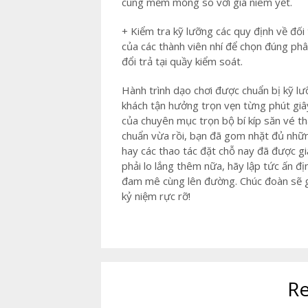
cùng mềm mỏng so với giá niêm yết.
+ Kiểm tra kỹ lưỡng các quy định về đối
của các thành viên nhí để chọn đúng phân
đổi trả tại quầy kiểm soát.
Hành trình dạo chơi được chuẩn bị kỹ l
khách tận hưởng trọn vẹn từng phút giây
của chuyên mục trọn bộ bí kíp săn vé t
chuẩn vừa rồi, bạn đã gom nhặt đủ nhữn
hay các thao tác đặt chỗ nay đã được g
phải lo lắng thêm nữa, hãy lập tức ấn đ
đam mê cùng lên đường. Chúc đoàn sẽ gặ
kỷ niệm rực rỡ!
Re