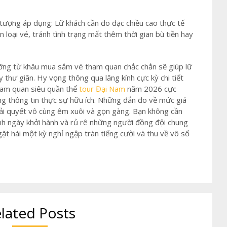
 tượng áp dụng: Lữ khách cần đo đạc chiều cao thực tế
 loại vé, tránh tình trạng mất thêm thời gian bù tiền hay
ưỡng từ khâu mua sắm vé tham quan chắc chắn sẽ giúp lữ
 thư giãn. Hy vọng thông qua lăng kính cực kỳ chi tiết
ham quan siêu quần thể
tour Đại Nam
năm 2026 cực
g thông tin thực sự hữu ích. Những đắn đo về mức giá
iải quyết vô cùng êm xuôi và gọn gàng. Bạn không cần
ịnh ngày khởi hành và rủ rê những người đồng đội chung
t hái một kỳ nghỉ ngập tràn tiếng cười và thu về vô số
lated Posts