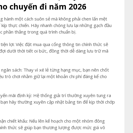
cho chuyến đi năm 2026
g hành một cách suôn sẻ mà không phải chen lấn mệt
í kíp thực chiến. Hãy nhanh chóng lưu lại những gạch đầu
c phần thắng trong quá trình chuẩn bị.
 tiện lợi: Việc đặt mua qua cổng thông tin chính thức sẽ
đợi dưới thời tiết oi bức, đồng thời dễ dàng lưu trữ mã
 ngân sách: Thay vì xé lẻ từng hạng mục, bạn nên chốt
ều trò chơi nhằm giữ lại một khoản chi phí đáng kể cho
yến mãi định kỳ: Hệ thống giải trí thường xuyên tung ra
, bạn hãy thường xuyên cập nhật bảng tin để kịp thời chớp
nhận chiết khấu: Nếu lên kế hoạch cho một nhóm đông
chính thức sẽ giúp bạn thương lượng được mức giá vô