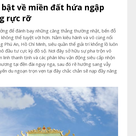
i bật về miền đất hứa ngập
g rực rỡ
ưởng để đánh bay những căng thẳng thường nhật, bến đỗ
n không thể tuyệt vời hơn. Nằm kiêu hãnh và vô cùng nổi
 Phú An, Hồ Chí Minh, siêu quần thể giải trí khổng lồ luôn
mô đầu tư cực kỳ đồ sộ. Nơi đây sở hữu sự pha trộn vô
m linh thanh tịnh và các phân khu vận động siêu cấp nhộn
hương tại đền đài nguy nga, sau đó rẽ hướng sang vẫy
ến du ngoạn trọn vẹn tại đây chắc chắn sẽ nạp đầy năng