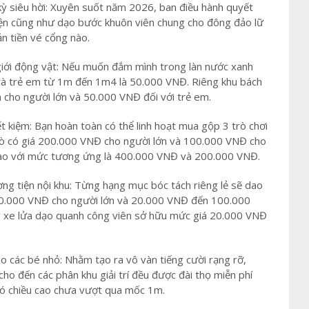
ỳ siêu hời: Xuyên suốt năm 2026, ban điều hành quyết
iện cũng như dạo bước khuôn viên chung cho đông đảo lữ
n tiền vé cổng nào.
giới động vật: Nếu muốn đắm mình trong làn nước xanh
 và trẻ em từ 1m đến 1m4 là 50.000 VNĐ. Riêng khu bách
cho người lớn và 50.000 VNĐ đối với trẻ em.
iết kiệm: Bạn hoàn toàn có thể linh hoạt mua gộp 3 trò chơi
trò có giá 200.000 VNĐ cho người lớn và 100.000 VNĐ cho
 cao với mức tương ứng là 400.000 VNĐ và 200.000 VNĐ.
ơng tiện nội khu: Từng hạng mục bóc tách riêng lẻ sẽ dao
0.000 VNĐ cho người lớn và 20.000 VNĐ đến 100.000
ng xe lửa dạo quanh công viên sở hữu mức giá 20.000 VNĐ
ho các bé nhỏ: Nhằm tạo ra vô vàn tiếng cười rạng rỡ,
cho đến các phân khu giải trí đều được đài thọ miễn phí
 có chiều cao chưa vượt qua mốc 1m.