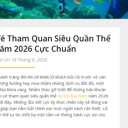
 Vé Tham Quan Siêu Quần Thể
ăm 2026 Cực Chuẩn
d On 18 Tháng 6, 2026
nh tráng đôi khi sẽ khiến lữ khách bối rối trước vô vàn
phương hướng hay mua nhầm những dịch vụ đắt đỏ, một
 chìa khóa vàng. Nhằm tháo gỡ triệt để những băn khoăn
ăn vé tham quan siêu quần thể
du lịch Đại Nam
năm 2026
ới đây. Những đúc kết cực kỳ thực chiến này sẽ đóng vai
iúp bạn nắm bắt chính xác mức ngân sách cần thiết. Lữ
có thể tự tin chốt hạ một tấm vé thông hành cực xịn cho